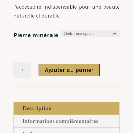
l’accessoire indispensable pour une beauté
naturelle et durable.
Pierre minérale
quantité
Ajouter au panier
de
Gua
Sha
Coeur
Description
Visage
Informations complémentaires