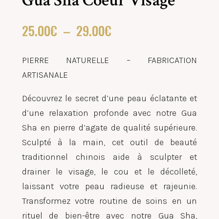
Gua Sha Coeur Visage
Plage
25.00
€
–
29.00
€
de
prix :
PIERRE NATURELLE – FABRICATION
25.00€
ARTISANALE
à
Découvrez le secret d’une peau éclatante et
29.00€
d’une relaxation profonde avec notre Gua
Sha en pierre d’agate de qualité supérieure.
Sculpté à la main, cet outil de beauté
traditionnel chinois aide à sculpter et
drainer le visage, le cou et le décolleté,
laissant votre peau radieuse et rajeunie.
Transformez votre routine de soins en un
rituel de bien-être avec notre Gua Sha,